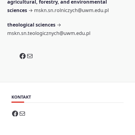
agricultural, forestry, and environmental
sciences
→ mskn.sn.rolniczych@uwm.edu.pl
theological sciences
→
mskn.sn.teologicznych@uwm.edu.pl
Facebook
Mail
KONTAKT
Facebook
Mail