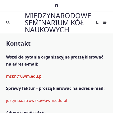
Skip
to
MIĘDZYNARODOWE
content
SEMINARIUM KÓŁ
NAUKOWYCH
Kontakt
Wszelkie pytania organizacyjne proszę kierować
na adres e-mail:
mskn@uwm.edu.pl
Sprawy faktur – proszę kierować na
adres e-mail
:
justyna.ostrowska@uwm.edu.pl
Adresy e-mail sekcji: